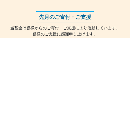
2026/05/22
7月25日（土）開催予定「昆虫フォーラム」
先月のご寄付・ご支援
の詳細を掲載しました
当基金は皆様からのご寄付・ご支援により活動しています。
2026/04/15
2026年度 一般助成・杉本とき鳥類保護助成
皆様のご支援に感謝申し上げます。
決まる
26年7月分 埼玉県所沢市・石川都矢子様
2026/04/09
4月29日から5月6日までゴールデンウィーク
26年7月分 札幌市東区・藤懸 博史様
休業致します
26年7月分 札幌市手稲区・匿名の方
26年7月分 札幌市中央区・ネイチャーフォーラム2026 親
2026/03/23
2026年度助成の募集は締め切りました
子で学ぶ昆虫フォーラム「募金箱」より
26年7月分 旭川市・国際ソロプチミスト旭川様
2025/12/24
QRコードを読み取って、ゆうちょ銀行の払
26年7月分 千歳市千代田町４・もりもと様（森本真司社
込用紙をお取り寄せいただけるようになりました
長）支援商品売上の一部
マスコットキャラクター