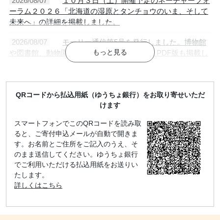
2026/08/07
１０月３日（土）開催予定のネーチャーフォ
ーラム２０２６「北海道の湿原とタンチョウのいま、そして
未来へ」の詳細を掲載しました。
2026/08/07
モーリー通信第5号を発行しました。博物館
や図書館、動物園などでご覧いただけます。PDF版も掲載し
ました。
2026/08/07
ネーチャーフォーラム2026「夏休み特別企
画 親子で学ぶ昆虫フォーラム」を開催しました。
QRコードから払込用紙（ゆうちょ銀行）をお取り寄せいただ
けます
2026/08/07
環境出前講座2026年 天売島こども海鳥塾
スマートフォンでこのQRコードを読み取
を開催しました。
ると、ご寄付申込メールが自動で開きま
す。お名前とご住所をご記入のうえ、そ
2026/06/30
第32回北海道野生生物写真コンテストの募集
のまま送信してください。ゆうちょ銀行
要項を掲載しました。
でご利用いただける払込用紙をお送りい
たします。
2026/06/30
第33回夏休み自然観察記録コンクールの募集
詳しくはこちら
要項を掲載しました。
2026/05/26
北洋銀行と協定を結び、「遺贈による寄付」
の受け入れ体制を整えました。